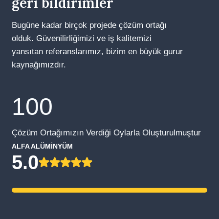
geri bildirimler
Bugüne kadar birçok projede çözüm ortağı
olduk. Güvenilirliğimizi ve iş kalitemizi
yansıtan referanslarımız, bizim en büyük gurur
kaynağımızdır.
1
100
0
0
Çözüm Ortağımızın Verdiği Oylarla Oluşturulmuştur
ALFA ALÜMİNYÜM
5.0