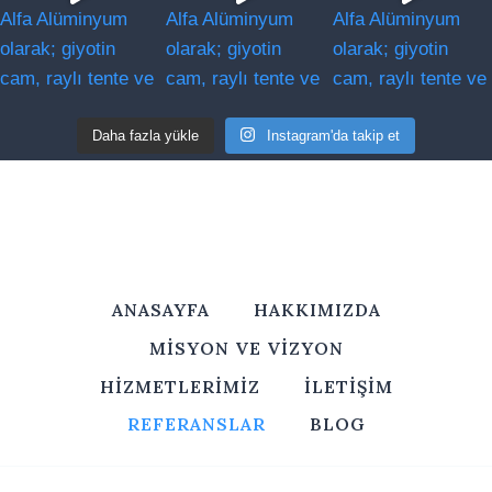
Daha fazla yükle
Instagram'da takip et
ANASAYFA
HAKKIMIZDA
MISYON VE VIZYON
HIZMETLERIMIZ
İLETIŞIM
REFERANSLAR
BLOG