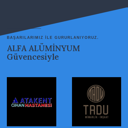
BAŞARILARIMIZ ILE GURURLANIYORUZ.
ALFA ALÜMİNYUM
Güvencesiyle