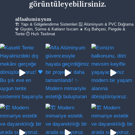
görüntüleyebilirsiniz.
alfaaluminyum
🏗️ Yapı & Gölgelendirme Sistemleri
🪟 Alüminyum & PVC Doğrama
💎 Giyotin, Sürme & Katlanır Isıcam
☀️ Kış Bahçesi, Pergole &
Tente
⏱️ Hızlı Teslimat